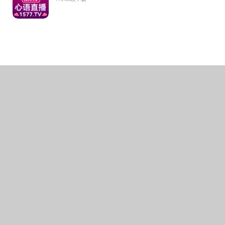
2024
年
7
月
14
日
星期日
邓斌
2024
年
7
月
15
日
星期一
邓斌
2024
年
7
月
16
日
星期二
邓斌
2024
年
7
月
17
日
星期三
邓斌
2024
年
7
月
18
日
星期四
侯士敏
2024
年
7
月
19
日
星期五
侯士敏
2024
年
7
月
20
日
星期六
侯士敏
2024
年
7
月
21
日
星期日
侯士敏
2024
年
7
月
22
日
星期一
侯士敏
2024
年
7
月
23
日
星期二
侯士敏
2024
年
7
月
24
日
星期三
侯士敏
2024
年
7
月
25
日
星期四
侯士敏
2024
年
7
月
26
日
星期五
侯士敏
工作日白
2024
年
7
月
27
日
星期六
侯士敏
天在校在
2024
年
7
月
28
日
星期日
王润声