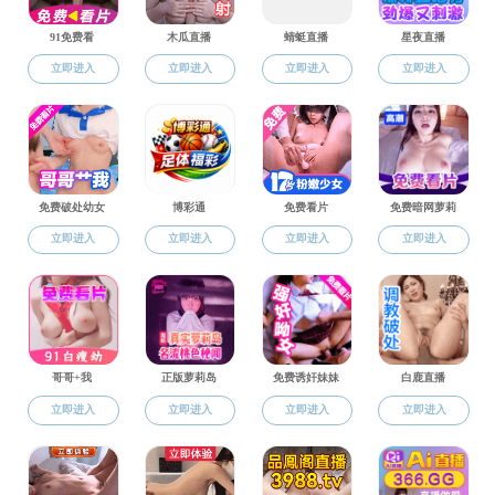
91直播 2024年暑假值班表
发布时间：2024-07-01
点击数：
信息来源：
91直播
2024
年暑假值班表
时间
星期
值班人
值班电话
2024
年
7
月
8
日
星期一
刘天怡
2024
年
7
月
9
日
星期二
刘天怡
2024
年
7
月
10
日
星期三
刘桢
2024
年
7
月
11
日
星期四
刘桢